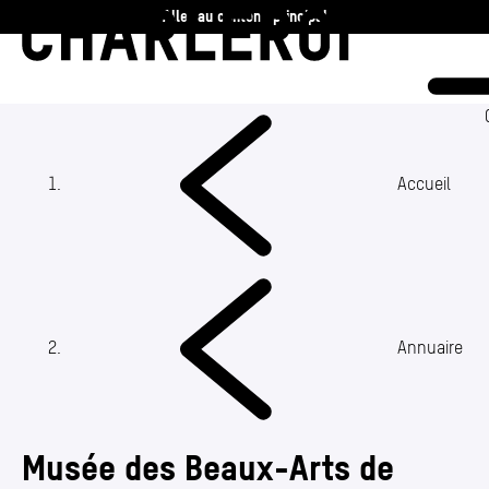
Aller au contenu principal
Charleroi
Vie communale
Vivre
Accueil
Travailler
Découvrir
Annuaire
360 ans
Actualités
Musée des Beaux-Arts de
Agenda