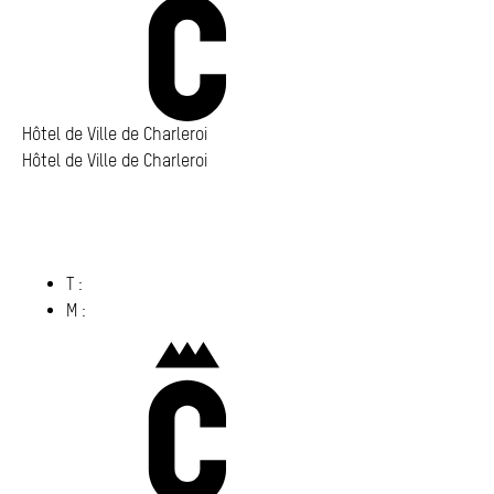
Hôtel de Ville de Charleroi
Hôtel de Ville de Charleroi
Hôtel de Ville de Charleroi
Place Vauban 14 – 15
6000 Charleroi
(s’ouvre dans un nouvel onglet)
T :
071 86 00 00
M :
info@​charleroi.​be
Charleroi