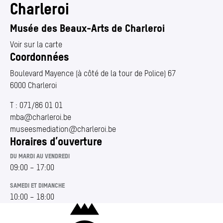
Annuaire
(Section actuelle)
Charleroi
Media center
Musée des Beaux-Arts de Charleroi
Mes démarches
Voir sur la carte
Coordonnées
Boulevard Mayence (à côté de la tour de Police) 67
6000 Charleroi
T :
071/86 01 01
mba@​charleroi.​be
museesmediation@​charleroi.​be
Horaires d’ouverture
DU MARDI AU VENDREDI
09:00
–
17:00
SAMEDI ET DIMANCHE
10:00
–
18:00
Charleroi