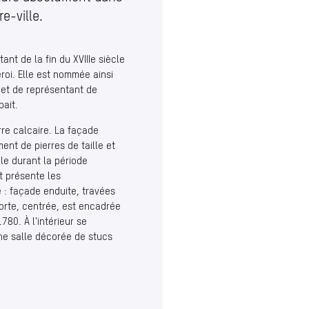
e-ville.
ant de la fin du XVIIIe siècle
eroi. Elle est nommée ainsi
 et de représentant de
pait.
rre calcaire. La façade
nt de pierres de taille et
ècle durant la période
et présente les
e : façade enduite, travées
orte, centrée, est encadrée
780. À l’intérieur se
une salle décorée de stucs