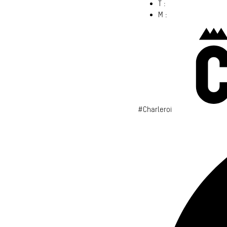
T :
071 86 00 00
M :
info@​charleroi.​b
#Charleroi