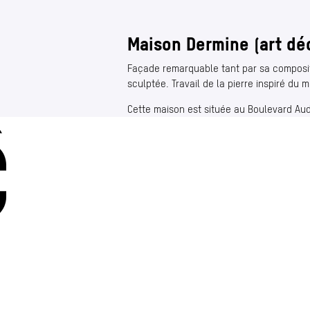
Maison Dermine (art dé
Façade remarquable tant par sa composit
sculptée. Travail de la pierre inspiré du 
Cette maison est située au Boulevard Aud
Charleroi
Place Vauban 14 – 15
let)