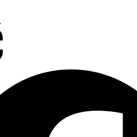
e
Charleroi