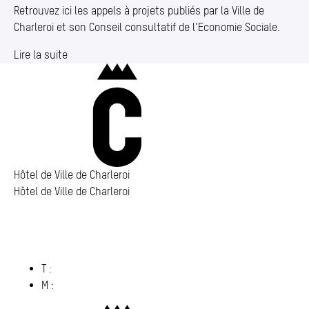
Retrouvez ici les appels à projets publiés par la Ville de
Charleroi et son Conseil consultatif de l’Economie Sociale.
Lire la suite
Charleroi
Hôtel de Ville de Charleroi
Hôtel de Ville de Charleroi
Hôtel de Ville de Charleroi
Place Vauban 14 – 15
6000 Charleroi
(s’ouvre dans un nouvel onglet)
T :
071 86 00 00
M :
info@​charleroi.​be