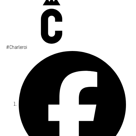
Charleroi
#Charleroi
Fa