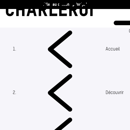
Aller au contenu principal
Charleroi
Vie communale
Vivre
Accueil
Travailler
Découvrir
(Section actuelle)
Découvrir
360 ans
Actualités
Agenda