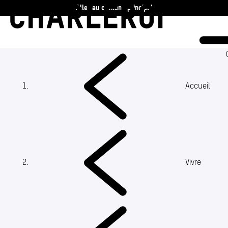
Aller au contenu principal
Charleroi
Vie communale
Vivre
(Section actuelle)
Accueil
Travailler
Découvrir
Vivre
360 ans
Actualités
Agenda