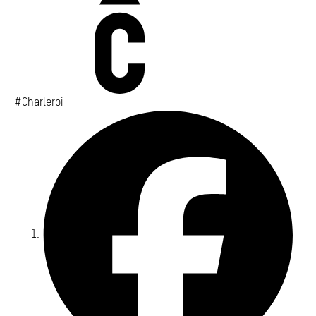
#Charleroi
Fa