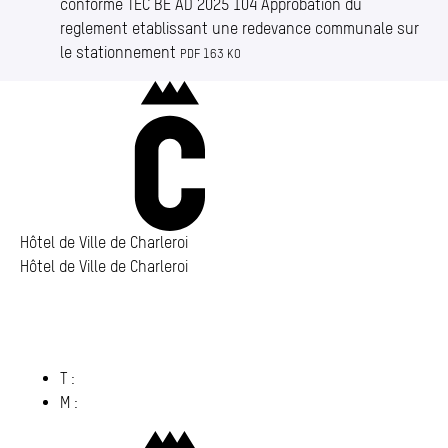
conforme TEC BE AD 2025 104 Approbation du
reglement etablissant une redevance communale sur
le stationnement
PDF 163 KO
Charleroi
Hôtel de Ville de Charleroi
Hôtel de Ville de Charleroi
Hôtel de Ville de Charleroi
Place Vauban 14 – 15
6000 Charleroi
(s’ouvre dans un nouvel onglet)
T :
071 86 00 00
M :
info@​charleroi.​be
Charleroi