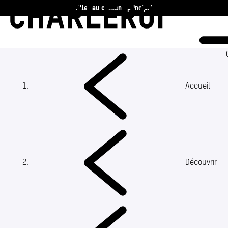
Aller au contenu principal
Charleroi
Vie communale
Vivre
Accueil
Travailler
Découvrir
(Section actuelle)
Découvrir
360 ans
Actualités
Agenda