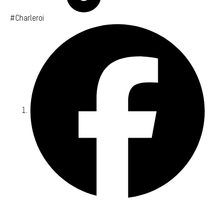
#Charleroi
Fa
Yo