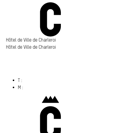
Hôtel de Ville de Charleroi
Hôtel de Ville de Charleroi
Hôtel de Ville de Charleroi
Place Vauban 14 – 15
6000 Charleroi
(s’ouvre dans un nouvel onglet)
T :
071 86 00 00
M :
info@​charleroi.​be
Charleroi