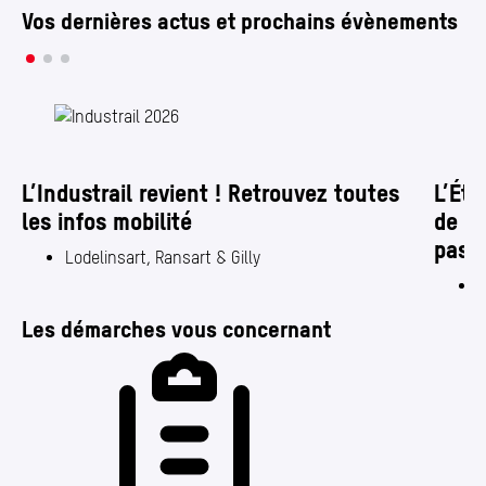
Annuaire
Vos dernières actus et prochains évènements
Media center
Mes démarches
L’Industrail revient ! Retrouvez toutes
L’Été
les infos mobilité
de Ch
pass
Lodelinsart, Ransart & Gilly
J
Les démarches vous concernant