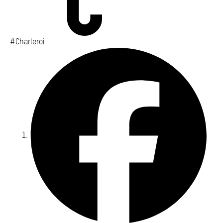
#Charleroi
Fa