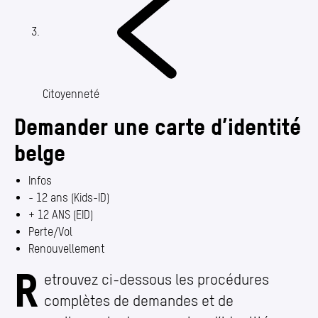
Annuaire
Media center
Mes démarches
(Section actuelle)
Citoyenneté
Demander une carte d’identité
belge
Infos
- 12 ans (Kids-ID)
+ 12 ANS (EID)
Perte/​Vol
Renouvellement
R
Demander une carte d’identité belge
etrouvez ci-dessous les procédures
complètes de demandes et de