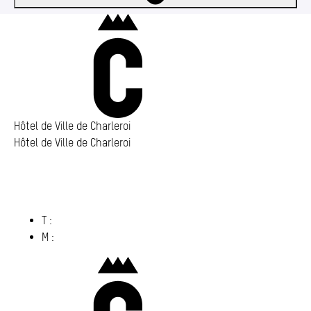
Charleroi
Hôtel de Ville de Charleroi
Hôtel de Ville de Charleroi
Hôtel de Ville de Charleroi
Place Vauban 14 – 15
6000 Charleroi
(s’ouvre dans un nouvel onglet)
T :
071 86 00 00
M :
info@​charleroi.​be
Charleroi