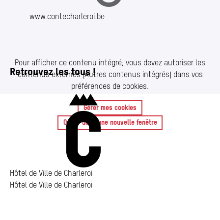
www​.contecharleroi​.be
Pour afficher ce contenu intégré, vous devez autoriser les
Retrouvez les tous !
contenus externes (Autres contenus intégrés) dans vos
préférences de cookies.
Contenu intégré depuis
Charleroi
Ouvrir le contenu intégré dans une nouvelle fenêtre
Gérer mes cookies
Ouvrir dans une nouvelle fenêtre
Hôtel de Ville de Charleroi
Hôtel de Ville de Charleroi
Hôtel de Ville de Charleroi
Place Vauban 14 – 15
6000 Charleroi