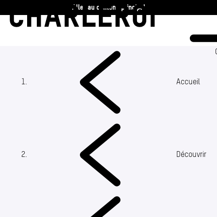
Aller au contenu principal
Charleroi
Vie communale
Vivre
Accueil
Travailler
Découvrir
(Section actuelle)
Découvrir
360 ans
Actualités
Agenda