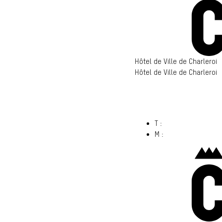
Hôtel de Ville de Charleroi
Hôtel de Ville de Charleroi
Hôtel de Ville de Charleroi
6000 Charleroi
(s’ouvre dans un nouvel ong
T :
071 86 00 00
M :
info@​charleroi.​b