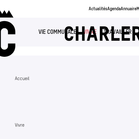
Aller au contenu principal
Actualités
Agenda
Annuaire
M
VIE COMMUNALE
VIVRE
TRAVAILLER
(SECTION ACTUELLE)
Accueil
Vivre