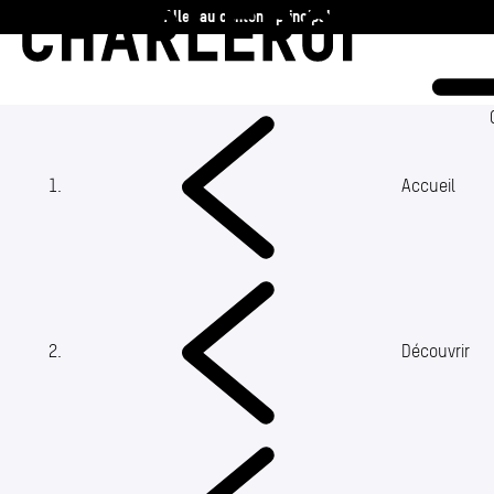
Aller au contenu principal
Charleroi
Vie communale
Vivre
Accueil
Travailler
Découvrir
(Section actuelle)
Découvrir
360 ans
Actualités
Agenda