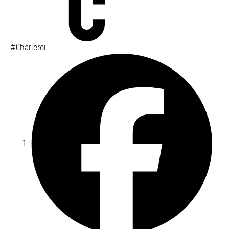
#Charleroi
Fa