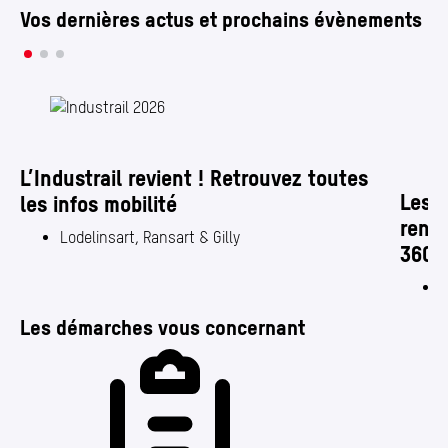
Annuaire
Vos dernières actus et prochains évènements
Media center
Mes démarches
©L
L’Industrail revient ! Retrouvez toutes
Les F
les infos mobilité
rende
Lodelinsart, Ransart & Gilly
360 a
C
Les démarches vous concernant