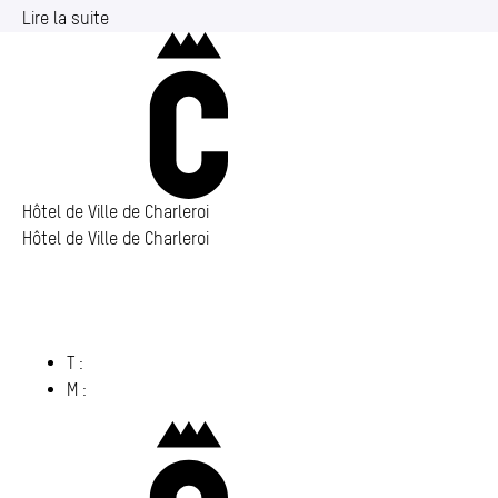
Lire la suite
Charleroi
Hôtel de Ville de Charleroi
Hôtel de Ville de Charleroi
Hôtel de Ville de Charleroi
Place Vauban 14 – 15
6000 Charleroi
(s’ouvre dans un nouvel onglet)
T :
071 86 00 00
M :
info@​charleroi.​be
Charleroi