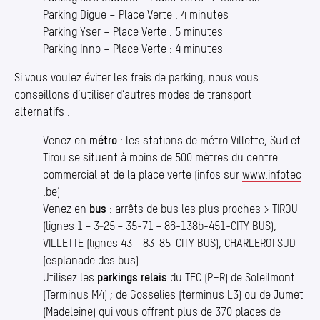
Parking Digue – Place Verte : 4 minutes
Parking Yser – Place Verte : 5 minutes
Parking Inno – Place Verte : 4 minutes
Si vous voulez éviter les frais de parking, nous vous
conseillons d’utiliser d’autres modes de transport
alternatifs :
Venez en
métro
: les stations de métro Villette, Sud et
Tirou se situent à moins de 500 mètres du centre
commercial et de la place verte (infos sur
www​.infotec​
.be
)
Venez en
bus
: arrêts de bus les plus proches > TIROU
(lignes 1 – 3‑25 – 35-71 – 86-138b-451-CITY BUS),
VILLETTE (lignes 43 – 83-85-CITY BUS), CHARLEROI SUD
(esplanade des bus)
Utilisez les
parkings relais
du TEC (P+R) de Soleilmont
(Terminus M4) ; de Gosselies (terminus L3) ou de Jumet
(Madeleine) qui vous offrent plus de 370 places de