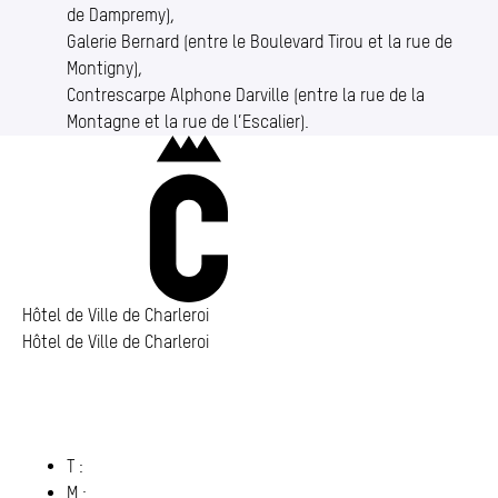
de Dampremy),
Galerie Bernard (entre le Boulevard Tirou et la rue de
Montigny),
Contrescarpe Alphone Darville (entre la rue de la
Montagne et la rue de l’Escalier).
Charleroi
Hôtel de Ville de Charleroi
Hôtel de Ville de Charleroi
Hôtel de Ville de Charleroi
Place Vauban 14 – 15
6000 Charleroi
(s’ouvre dans un nouvel onglet)
T :
071 86 00 00
M :
info@​charleroi.​be