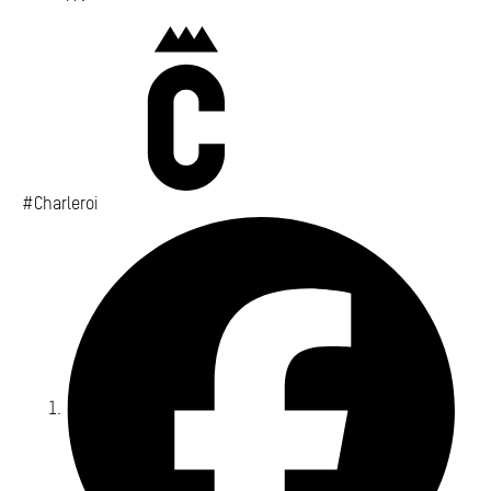
Charleroi
#Charleroi
Fa