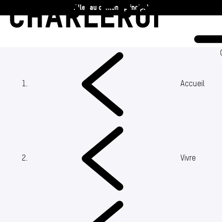
Aller au contenu principal
Charleroi
Vie communale
Vivre
(Section actuelle)
Accueil
Travailler
Découvrir
Vivre
360 ans
Actualités
Agenda