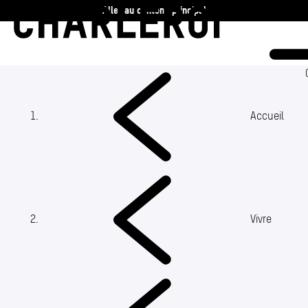
Aller au contenu principal
Charleroi
Vie communale
Vivre
(Section actuelle)
Accueil
Travailler
Découvrir
Vivre
360 ans
Actualités
Agenda