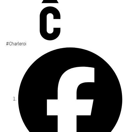
#Charleroi
Fa