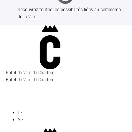
Découvrez toutes les possibilités liées au commerce
de la Ville
Charleroi
Hôtel de Ville de Charleroi
Hôtel de Ville de Charleroi
Hôtel de Ville de Charleroi
Place Vauban 14 – 15
6000 Charleroi
(s’ouvre dans un nouvel onglet)
T :
071 86 00 00
M :
info@​charleroi.​be
Charleroi