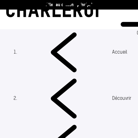
Aller au contenu principal
Charleroi
Vie communale
Vivre
Accueil
Travailler
Découvrir
(Section actuelle)
Découvrir
360 ans
Actualités
Agenda