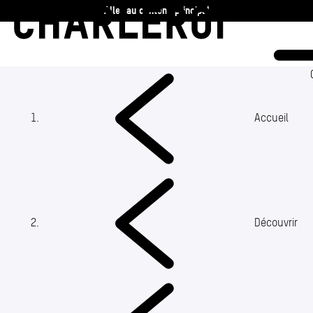
Aller au contenu principal
Charleroi
Vie communale
Vivre
Accueil
Travailler
Découvrir
(Section actuelle)
Découvrir
360 ans
Actualités
Agenda