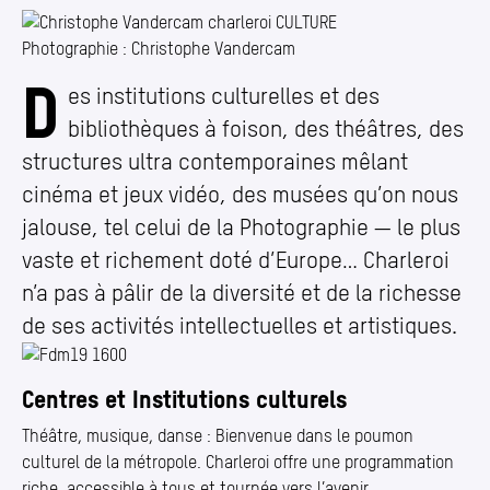
Annuaire
Media center
Photographie : Christophe Vandercam
D
Culture
es institutions culturelles et des
Mes démarches
bibliothèques à foison, des théâtres, des
structures ultra contemporaines mêlant
cinéma et jeux vidéo, des musées qu’on nous
jalouse, tel celui de la Photographie — le plus
vaste et richement doté d’Europe… Charleroi
n’a pas à pâlir de la diversité et de la richesse
de ses activités intellectuelles et artistiques.
En savoir plus
Centres et Institutions culturels
Théâtre, musique, danse : Bienvenue dans le poumon
culturel de la métropole. Charleroi offre une programmation
riche, accessible à tous et tournée vers l’avenir