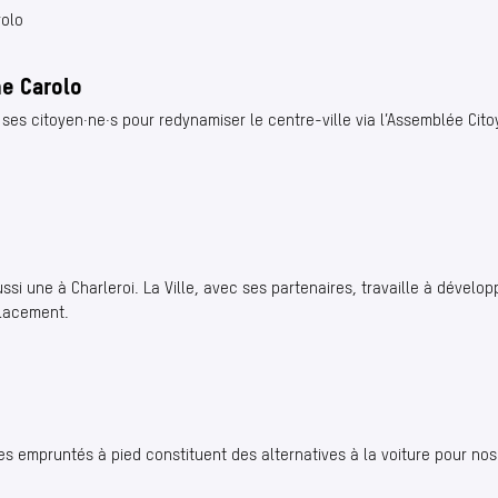
e Carolo
 ses citoyen·ne·s pour redynamiser le centre-ville via l’Assemblée Cit
si une à Charleroi. La Ville, avec ses partenaires, travaille à dévelop
placement.
es empruntés à pied constituent des alternatives à la voiture pour no