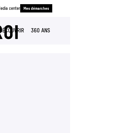
edia center
Mes démarches
Charleroi
DÉCOUVRIR
360 ANS