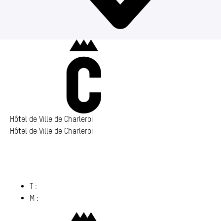
Charleroi
Hôtel de Ville de Charleroi
Hôtel de Ville de Charleroi
Hôtel de Ville de Charleroi
Place Vauban 14 – 15
6000 Charleroi
(s’ouvre dans un nouvel onglet)
T :
071 86 00 00
M :
info@​charleroi.​be
Charleroi