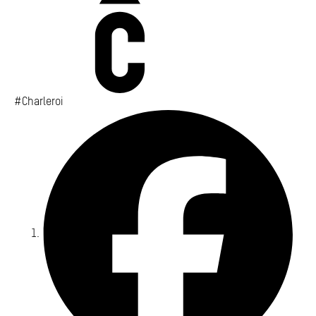
#Charleroi
Fa