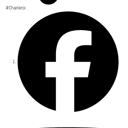
#Charleroi
Fa
Yo