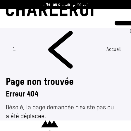
Aller au contenu principal
Charleroi
Vie communale
Vivre
Accueil
Travailler
Page non trouvée
Découvrir
Erreur 404
360 ans
Désolé, la page demandée n’existe pas ou
a été déplacée.
Actualités
(Section actuelle)
Charleroi
Agenda