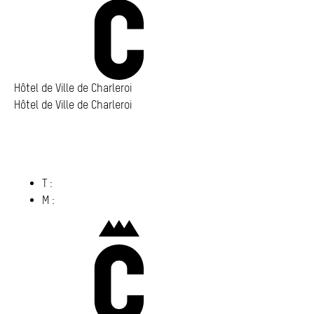
Annuaire
Media center
Mes démarches
Hôtel de Ville de Charleroi
Hôtel de Ville de Charleroi
Hôtel de Ville de Charleroi
Place Vauban 14 – 15
6000 Charleroi
(s’ouvre dans un nouvel onglet)
T :
071 86 00 00
M :
info@​charleroi.​be
Charleroi