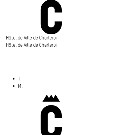
Annuaire
Media center
Mes démarches
Hôtel de Ville de Charleroi
Hôtel de Ville de Charleroi
Hôtel de Ville de Charleroi
Place Vauban 14 – 15
6000 Charleroi
(s’ouvre dans un nouvel onglet)
T :
071 86 00 00
M :
info@​charleroi.​be
Charleroi