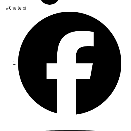
#Charleroi
Fa
Yo