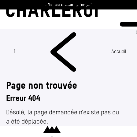
Aller au contenu principal
Charleroi
Vie communale
Vivre
Accueil
Travailler
Page non trouvée
Découvrir
Erreur 404
360 ans
Désolé, la page demandée n’existe pas ou
a été déplacée.
Actualités
Charleroi
Agenda
(Section actuelle)