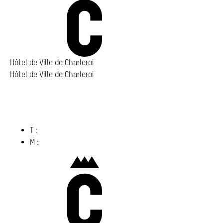
Annuaire
Media center
Mes démarches
Hôtel de Ville de Charleroi
Hôtel de Ville de Charleroi
Hôtel de Ville de Charleroi
Place Vauban 14 – 15
6000 Charleroi
(s’ouvre dans un nouvel onglet)
T :
071 86 00 00
M :
info@​charleroi.​be
Charleroi