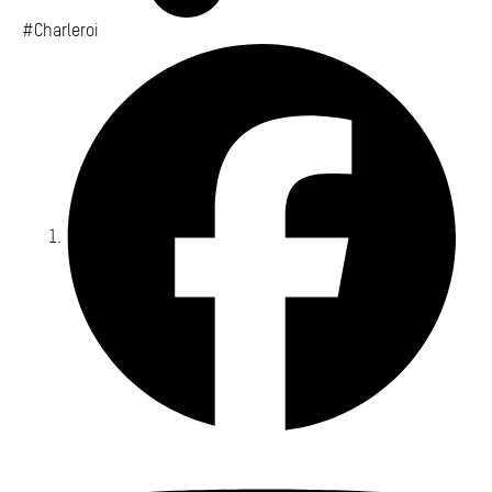
#Charleroi
Fa
Yo