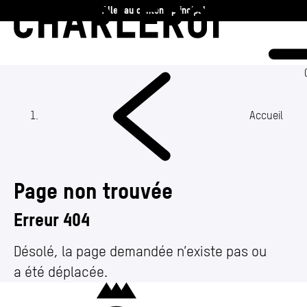
Aller au contenu principal
Charleroi
Vie communale
Vivre
Accueil
Travailler
Page non trouvée
Découvrir
Erreur 404
360 ans
Désolé, la page demandée n’existe pas ou
a été déplacée.
Actualités
Charleroi
Agenda
(Section actuelle)