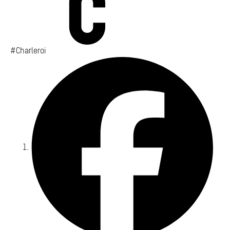
#Charleroi
Fa