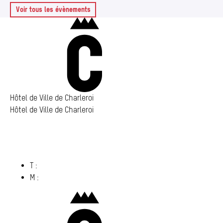
Voir tous les évènements
Charleroi
Hôtel de Ville de Charleroi
Hôtel de Ville de Charleroi
Hôtel de Ville de Charleroi
Place Vauban 14 – 15
6000 Charleroi
(s’ouvre dans un nouvel onglet)
T :
071 86 00 00
M :
info@​charleroi.​be
Charleroi