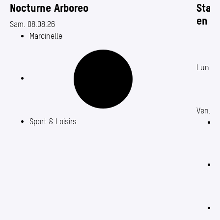
Nocturne Arboreo
Stage
en tr
Date de début : 08.08.2026
Sam. 08.08.26
Marcinelle
Date de
Lun. 0
Ven. 07
Sport & Loisirs
J
J