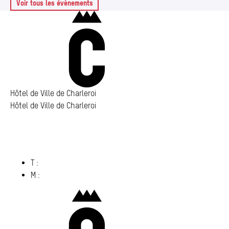
Voir tous les évènements
Charleroi
Hôtel de Ville de Charleroi
Hôtel de Ville de Charleroi
Hôtel de Ville de Charleroi
Place Vauban 14 – 15
6000 Charleroi
(s’ouvre dans un nouvel onglet)
T :
071 86 00 00
M :
info@​charleroi.​be
Charleroi