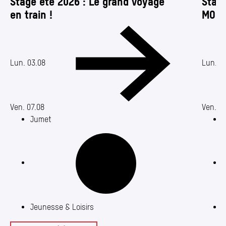
Stage été 2026 : Le grand voyage
Stage
en train !
MOUV
Date de début : 03.08.2026
Date de 
Date de
Lun. 03.08
Lun. 0
Ven. 07.08
Ven. 07
Jumet
C
Jeunesse & Loisirs
J