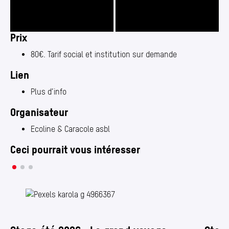
Prix
Photo 1/2
Photo 2/2
80€. Tarif social et institution sur demande
Lien
Plus d’info
Organisateur
Ecoline & Caracole asbl
Ceci pourrait vous intéresser