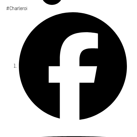
#Charleroi
Fa
Yo