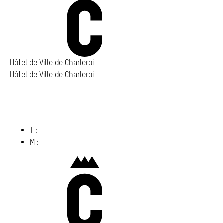
Annuaire
Media center
Mes démarches
Hôtel de Ville de Charleroi
Hôtel de Ville de Charleroi
Hôtel de Ville de Charleroi
Place Vauban 14 – 15
6000 Charleroi
(s’ouvre dans un nouvel onglet)
T :
071 86 00 00
M :
info@​charleroi.​be
Charleroi