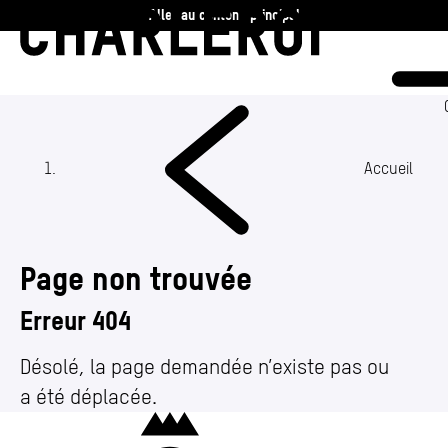
Aller au contenu principal
Charleroi
Vie communale
Vivre
Accueil
Travailler
Page non trouvée
Découvrir
Erreur 404
360 ans
Désolé, la page demandée n’existe pas ou
a été déplacée.
Actualités
Charleroi
Agenda
(Section actuelle)