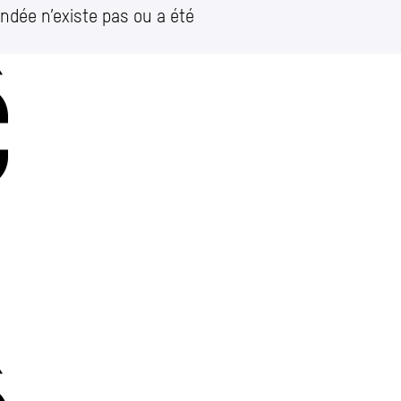
ndée n’existe pas ou a été
Charleroi
Place Vauban 14 – 15
let)
e
Charleroi