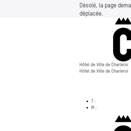
Désolé, la page dema
déplacée.
Hôtel de Ville de Charleroi
Hôtel de Ville de Charleroi
Hôtel de Ville de Charleroi
6000 Charleroi
(s’ouvre dans un nouvel ong
T :
071 86 00 00
M :
info@​charleroi.​b