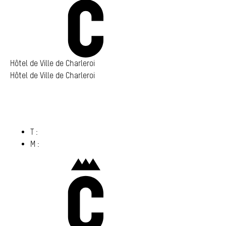
Annuaire
Media center
Mes démarches
Hôtel de Ville de Charleroi
Hôtel de Ville de Charleroi
Hôtel de Ville de Charleroi
Place Vauban 14 – 15
6000 Charleroi
(s’ouvre dans un nouvel onglet)
T :
071 86 00 00
M :
info@​charleroi.​be
Charleroi