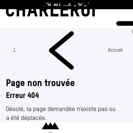
Aller au contenu principal
Charleroi
Vie communale
Vivre
Accueil
Travailler
Page non trouvée
Découvrir
Erreur 404
360 ans
Désolé, la page demandée n’existe pas ou
a été déplacée.
Actualités
Charleroi
Agenda
(Section actuelle)