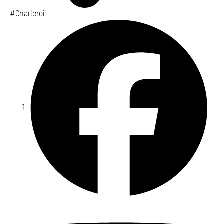
#Charleroi
Fa
Yo