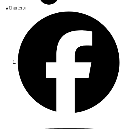
#Charleroi
Fa
Yo