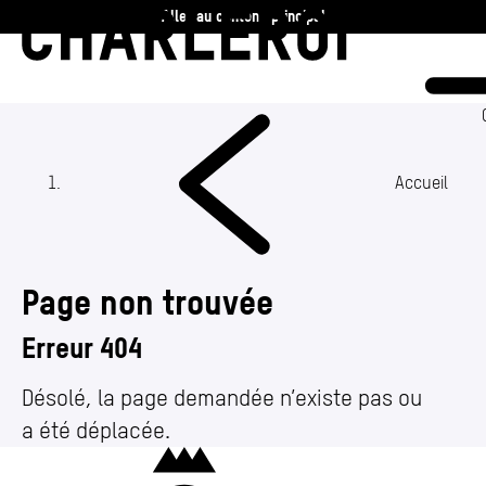
Aller au contenu principal
Charleroi
Vie communale
Vivre
Accueil
Travailler
Page non trouvée
Découvrir
Erreur 404
360 ans
Désolé, la page demandée n’existe pas ou
a été déplacée.
Actualités
(Section actuelle)
Charleroi
Agenda