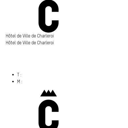
Annuaire
Media center
Mes démarches
Hôtel de Ville de Charleroi
Hôtel de Ville de Charleroi
Hôtel de Ville de Charleroi
Place Vauban 14 – 15
6000 Charleroi
(s’ouvre dans un nouvel onglet)
T :
071 86 00 00
M :
info@​charleroi.​be
Charleroi