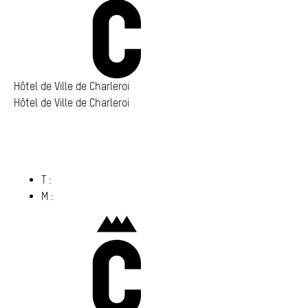
Annuaire
Media center
Mes démarches
Hôtel de Ville de Charleroi
Hôtel de Ville de Charleroi
Hôtel de Ville de Charleroi
Place Vauban 14 – 15
6000 Charleroi
(s’ouvre dans un nouvel onglet)
T :
071 86 00 00
M :
info@​charleroi.​be
Charleroi