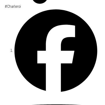
#Charleroi
Fa
Yo