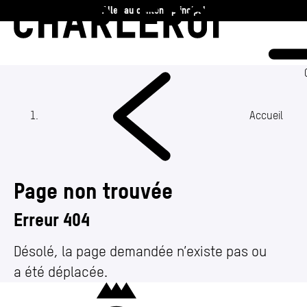
Aller au contenu principal
Charleroi
Vie communale
Vivre
Accueil
Travailler
Page non trouvée
Découvrir
Erreur 404
360 ans
Désolé, la page demandée n’existe pas ou
a été déplacée.
Actualités
(Section actuelle)
Charleroi
Agenda