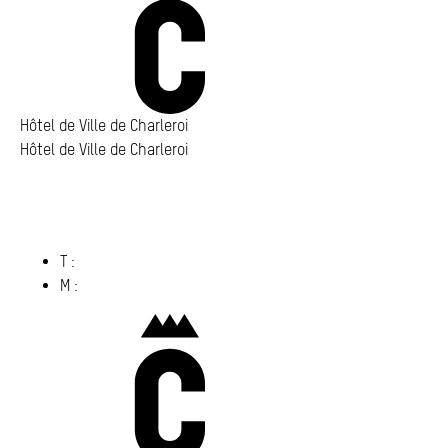
Annuaire
Media center
Mes démarches
Hôtel de Ville de Charleroi
Hôtel de Ville de Charleroi
Hôtel de Ville de Charleroi
Place Vauban 14 – 15
6000 Charleroi
(s’ouvre dans un nouvel onglet)
T :
071 86 00 00
M :
info@​charleroi.​be
Charleroi