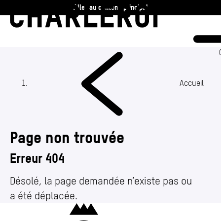
Aller au contenu principal
Charleroi
Vie communale
Vivre
Accueil
Travailler
Page non trouvée
Découvrir
Erreur 404
360 ans
Désolé, la page demandée n’existe pas ou
a été déplacée.
Actualités
(Section actuelle)
Charleroi
Agenda