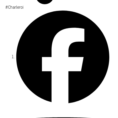
#Charleroi
Fa
Yo