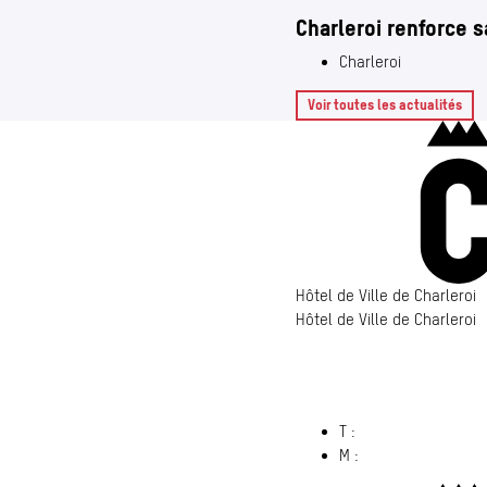
Charleroi renforce s
Charleroi
Voir toutes les actualités
Hôtel de Ville de Charleroi
Hôtel de Ville de Charleroi
Hôtel de Ville de Charleroi
6000 Charleroi
(s’ouvre dans un nouvel ong
T :
071 86 00 00
M :
info@​charleroi.​b