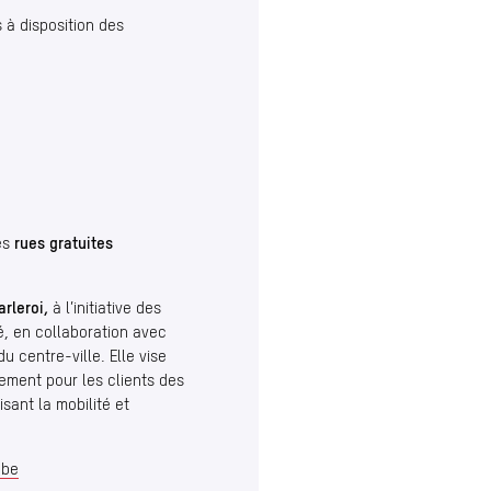
 à disposition des
es
rues gratuites
arleroi,
à l’initiative des
é, en collaboration avec
du centre-ville. Elle vise
nement pour les clients des
isant la mobilité et
.be