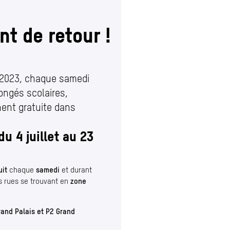
nt de retour !
s places gratuites sont de retour !
 2023, chaque samedi
ongés scolaires,
nent gratuite dans
u 4 juillet au 23
uit
chaque
samedi
et durant
s rues se trouvant en
zone
and Palais et P2 Grand