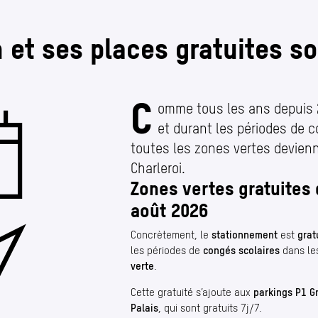
 et ses places gratuites so
C
Le Shopping Malin et se
omme tous les ans depuis
et durant les périodes de c
toutes les zones vertes devien
Charleroi.
Zones vertes gratuites d
août 2026
Concrètement, le
stationnement
est
grat
les périodes de
congés scolaires
dans le
verte
.
Cette gratuité s’ajoute aux
parkings P1 Gr
Palais
, qui sont gratuits 7j/​7.