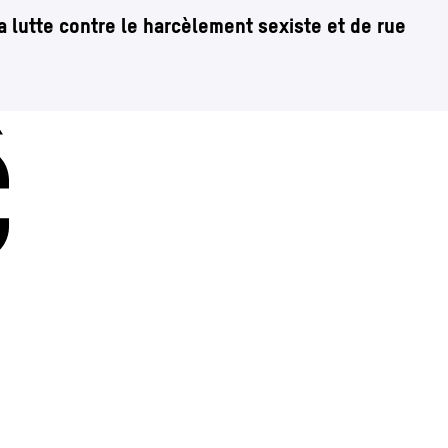
a lutte contre le harcèlement sexiste et de rue
Charleroi
Place Vauban 14 – 15
let)
e