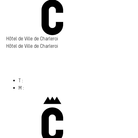
Annuaire
Media center
Mes démarches
Hôtel de Ville de Charleroi
Hôtel de Ville de Charleroi
Hôtel de Ville de Charleroi
Place Vauban 14 – 15
6000 Charleroi
(s’ouvre dans un nouvel onglet)
T :
071 86 00 00
M :
info@​charleroi.​be
Charleroi