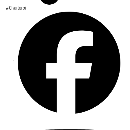
#Charleroi
Fa
Yo