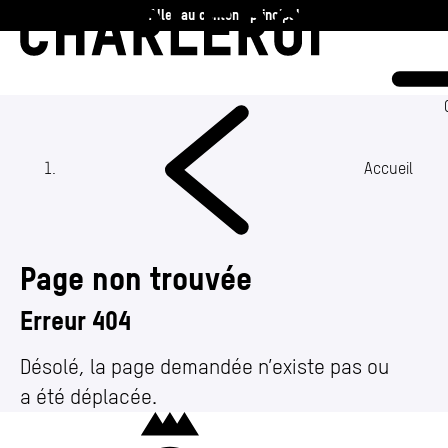
Aller au contenu principal
Charleroi
Vie communale
Vivre
Accueil
Travailler
Page non trouvée
Découvrir
Erreur 404
360 ans
Désolé, la page demandée n’existe pas ou
a été déplacée.
Actualités
(Section actuelle)
Charleroi
Agenda