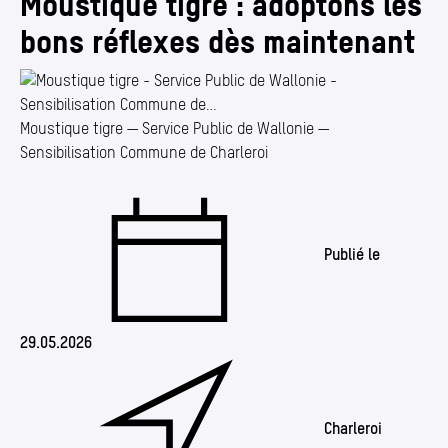
Moustique tigre : adoptons les
Annuaire
bons réflexes dès maintenant
Media center
Mes démarches
Moustique tigre — Service Public de Wallonie —
Sensibilisation Commune de Charleroi
Publié le
29.05.2026
Charleroi