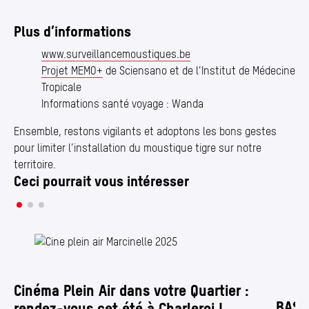
Plus d’informations
www​.surveillancemoustiques​.be
Projet MEMO+
de Sciensano et de l’Institut de Médecine
Tropicale
Informations santé voyage : Wanda
Ensemble, restons vigilants et adoptons les bons gestes
pour limiter l’installation du moustique tigre sur notre
territoire.
Ceci pourrait vous intéresser
50
Cinéma Plein Air dans votre Quartier :
BASHO
rendez-vous cet été à Charleroi !