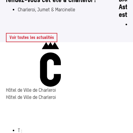
Astri
Charleroi, Jumet & Marcinelle
estiv
C
Voir toutes les actualités
Charleroi
Hôtel de Ville de Charleroi
Hôtel de Ville de Charleroi
Hôtel de Ville de Charleroi
Place Vauban 14 – 15
6000 Charleroi
(s’ouvre dans un nouvel onglet)
T :
071 86 00 00