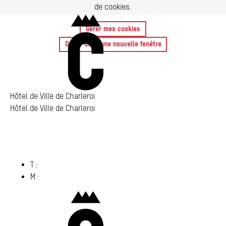
de cookies.
Connaissez-vous le #toutourisme à #Charelroi ?
Charleroi
Ouvrir le contenu intégré dans une nouvelle fenêtre
Gérer mes cookies
Ouvrir dans une nouvelle fenêtre
Hôtel de Ville de Charleroi
Hôtel de Ville de Charleroi
Hôtel de Ville de Charleroi
Place Vauban 14 – 15
6000 Charleroi
(s’ouvre dans un nouvel onglet)
T :
071 86 00 00
M :
info@​charleroi.​be
Charleroi