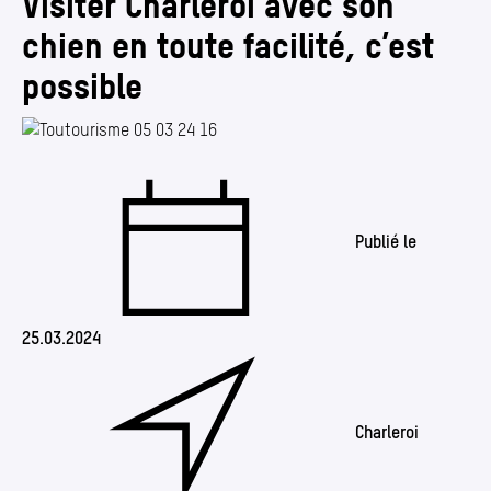
Visiter Charleroi avec son
Annuaire
chien en toute facilité, c’est
Media center
possible
Mes démarches
Publié le
25.03.2024
Charleroi