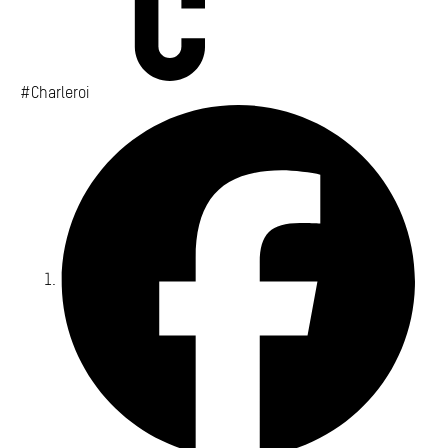
#Charleroi
Fa