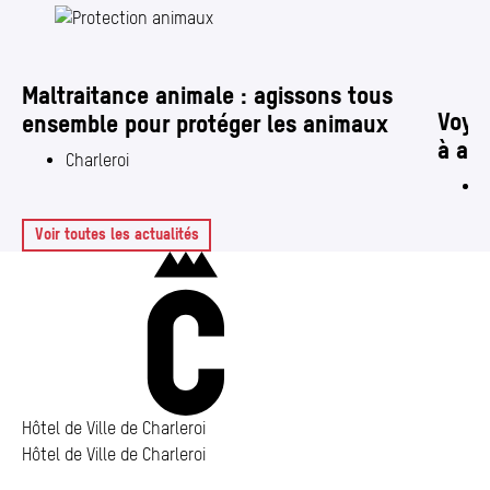
Av
Maltraitance animale : agissons tous
Voyag
ensemble pour protéger les animaux
à ado
Charleroi
C
Voir toutes les actualités
Charleroi
Hôtel de Ville de Charleroi
Hôtel de Ville de Charleroi
Hôtel de Ville de Charleroi
Place Vauban 14 – 15