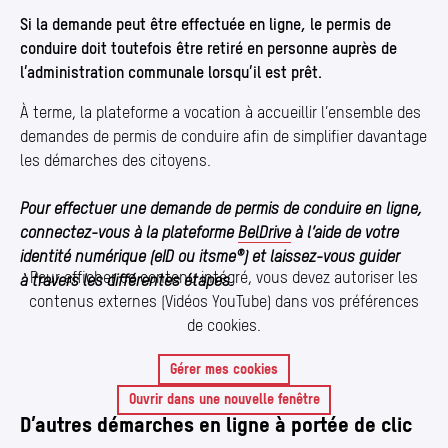
Si la demande peut être effectuée en ligne, le permis de
conduire doit toutefois être retiré en personne auprès de
l’administration communale lorsqu’il est prêt.
À terme, la plateforme a vocation à accueillir l’ensemble des
demandes de permis de conduire afin de simplifier davantage
les démarches des citoyens.
Pour effectuer une demande de permis de conduire en ligne,
connectez-vous à la plateforme
BelDrive
à l’aide de votre
identité numérique (eID ou itsme®) et laissez-vous guider
Pour afficher ce contenu intégré, vous devez autoriser les
à travers les différentes étapes.
contenus externes (Vidéos YouTube) dans vos préférences
de cookies.
Permis de conduire en ligne — BelDrive
Ouvrir le contenu intégré dans une nouvelle fenêtre
Gérer mes cookies
Ouvrir dans une nouvelle fenêtre
D’autres démarches en ligne à portée de clic