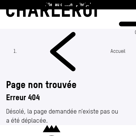
Aller au contenu principal
Charleroi
Vie communale
Vivre
Accueil
Travailler
Page non trouvée
Découvrir
Erreur 404
360 ans
Désolé, la page demandée n’existe pas ou
a été déplacée.
Actualités
Charleroi
Agenda
(Section actuelle)