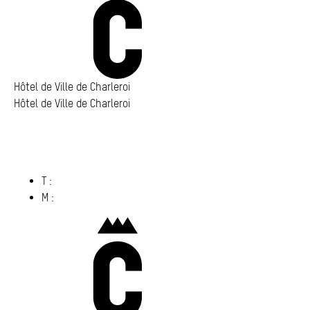
Annuaire
Media center
Mes démarches
Hôtel de Ville de Charleroi
Hôtel de Ville de Charleroi
Hôtel de Ville de Charleroi
Place Vauban 14 – 15
6000 Charleroi
(s’ouvre dans un nouvel onglet)
T :
071 86 00 00
M :
info@​charleroi.​be
Charleroi