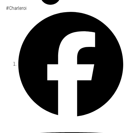
#Charleroi
Fa
Yo