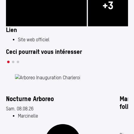
Lien
Photo 1/6
Photo 3/6
Site web officiel
Ceci pourrait vous intéresser
Nocturne Arboreo
Marc
folkl
Date de début : 08.08.2026
Sam. 08.08.26
Marcinelle
Date de