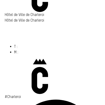
Hôtel de Ville de Charleroi
Hôtel de Ville de Charleroi
Hôtel de Ville de Charleroi
Place Vauban 14 – 15
6000 Charleroi
(s’ouvre dans un nouvel onglet)
T :
071 86 00 00
M :
info@​charleroi.​be
Charleroi
#Charleroi
Fa