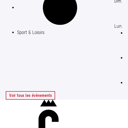
Dim. 09
Lun. 1
Sport & Loisirs
C
C
Voir tous les évènements
Charleroi