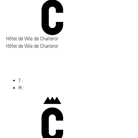
Annuaire
Media center
Mes démarches
Hôtel de Ville de Charleroi
Hôtel de Ville de Charleroi
Hôtel de Ville de Charleroi
Place Vauban 14 – 15
6000 Charleroi
(s’ouvre dans un nouvel onglet)
T :
071 86 00 00
M :
info@​charleroi.​be
Charleroi