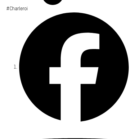
#Charleroi
Fa
Yo