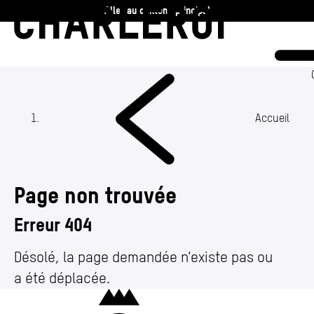
Aller au contenu principal
Charleroi
Vie communale
Vivre
Accueil
Travailler
Page non trouvée
Découvrir
Erreur 404
360 ans
Désolé, la page demandée n’existe pas ou
a été déplacée.
Actualités
Charleroi
Agenda
(Section actuelle)