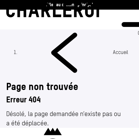
Aller au contenu principal
Charleroi
Vie communale
Vivre
Accueil
Travailler
Page non trouvée
Découvrir
Erreur 404
360 ans
Désolé, la page demandée n’existe pas ou
a été déplacée.
Actualités
Charleroi
Agenda
(Section actuelle)