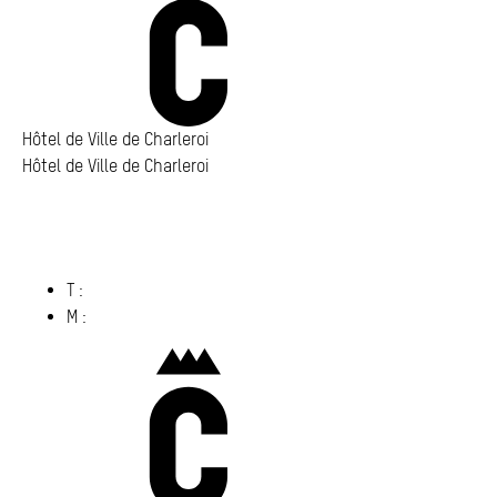
Annuaire
Media center
Mes démarches
Hôtel de Ville de Charleroi
Hôtel de Ville de Charleroi
Hôtel de Ville de Charleroi
Place Vauban 14 – 15
6000 Charleroi
(s’ouvre dans un nouvel onglet)
T :
071 86 00 00
M :
info@​charleroi.​be
Charleroi