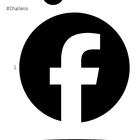
#Charleroi
Fa
Yo