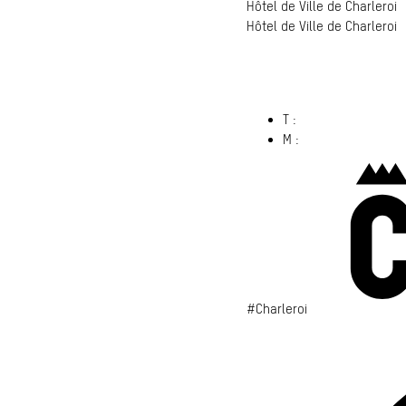
Hôtel de Ville de Charleroi
Hôtel de Ville de Charleroi
Hôtel de Ville de Charleroi
6000 Charleroi
(s’ouvre dans un nouvel ong
T :
071 86 00 00
M :
info@​charleroi.​b
#Charleroi