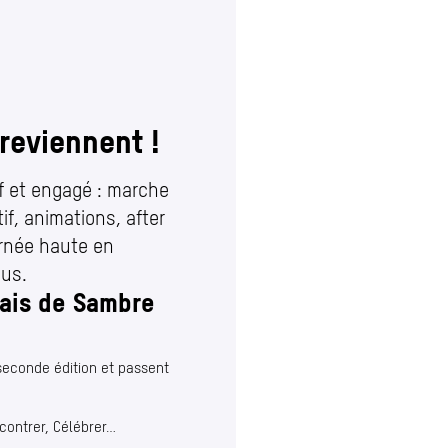
 reviennent !
if et engagé : marche
tif, animations, after
urnée haute en
ous.
ais de Sambre
seconde édition et passent
ncontrer, Célébrer…