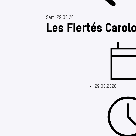
Date de début : 29.08.2026
Sam. 29.08.26
Les Fiertés Carol
29.08.2026