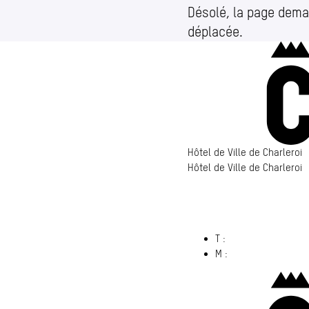
Désolé, la page dema
déplacée.
Hôtel de Ville de Charleroi
Hôtel de Ville de Charleroi
Hôtel de Ville de Charleroi
6000 Charleroi
(s’ouvre dans un nouvel ong
T :
071 86 00 00
M :
info@​charleroi.​b