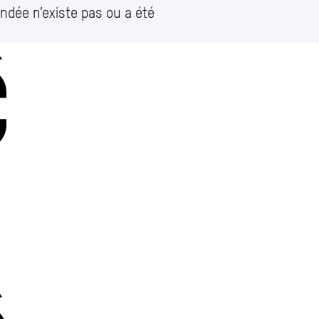
ndée n’existe pas ou a été
Charleroi
Place Vauban 14 – 15
let)
e
Charleroi