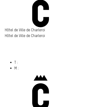
Annuaire
Media center
Mes démarches
Hôtel de Ville de Charleroi
Hôtel de Ville de Charleroi
Hôtel de Ville de Charleroi
Place Vauban 14 – 15
6000 Charleroi
(s’ouvre dans un nouvel onglet)
T :
071 86 00 00
M :
info@​charleroi.​be
Charleroi