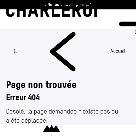
Aller au contenu principal
Charleroi
Vie communale
Vivre
Accueil
Travailler
Page non trouvée
Découvrir
Erreur 404
360 ans
Désolé, la page demandée n’existe pas ou
a été déplacée.
Actualités
Charleroi
Agenda
(Section actuelle)