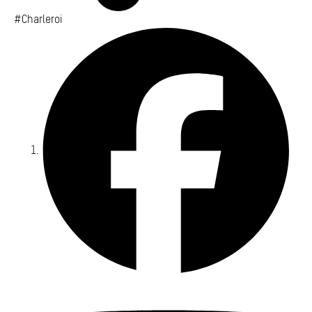
#Charleroi
Fa
Yo