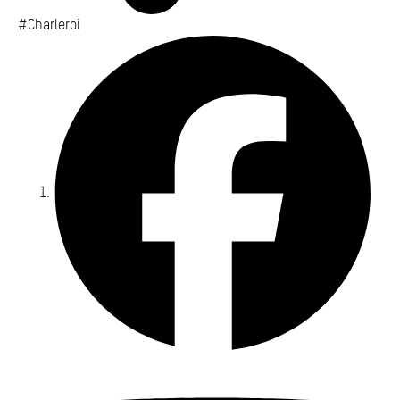
#Charleroi
Fa
Yo