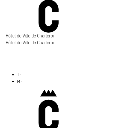
Annuaire
Media center
Mes démarches
Hôtel de Ville de Charleroi
Hôtel de Ville de Charleroi
Hôtel de Ville de Charleroi
Place Vauban 14 – 15
6000 Charleroi
(s’ouvre dans un nouvel onglet)
T :
071 86 00 00
M :
info@​charleroi.​be
Charleroi