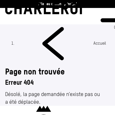
Aller au contenu principal
Charleroi
Vie communale
Vivre
Accueil
Travailler
Page non trouvée
Découvrir
Erreur 404
360 ans
Désolé, la page demandée n’existe pas ou
a été déplacée.
Actualités
Charleroi
Agenda
(Section actuelle)