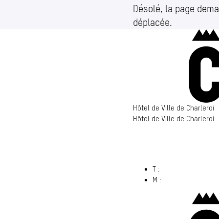
Désolé, la page dema
déplacée.
Hôtel de Ville de Charleroi
Hôtel de Ville de Charleroi
Hôtel de Ville de Charleroi
6000 Charleroi
(s’ouvre dans un nouvel ong
T :
071 86 00 00
M :
info@​charleroi.​b