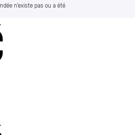
ndée n’existe pas ou a été
Charleroi
Place Vauban 14 – 15
let)
e
Charleroi