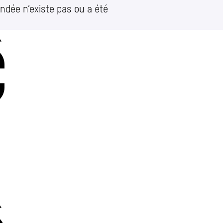
ndée n’existe pas ou a été
Charleroi
Place Vauban 14 – 15
let)
e
Charleroi