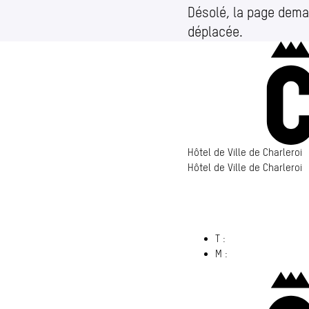
Désolé, la page dema
déplacée.
Hôtel de Ville de Charleroi
Hôtel de Ville de Charleroi
Hôtel de Ville de Charleroi
6000 Charleroi
(s’ouvre dans un nouvel ong
T :
071 86 00 00
M :
info@​charleroi.​b