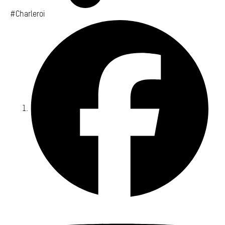
#Charleroi
Fa
Yo