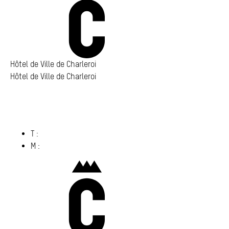
Annuaire
Media center
Mes démarches
Hôtel de Ville de Charleroi
Hôtel de Ville de Charleroi
Hôtel de Ville de Charleroi
Place Vauban 14 – 15
6000 Charleroi
(s’ouvre dans un nouvel onglet)
T :
071 86 00 00
M :
info@​charleroi.​be
Charleroi