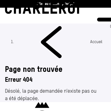
Aller au contenu principal
Charleroi
Vie communale
Vivre
Accueil
Travailler
Page non trouvée
Découvrir
Erreur 404
360 ans
Désolé, la page demandée n’existe pas ou
a été déplacée.
Actualités
Charleroi
Agenda
(Section actuelle)