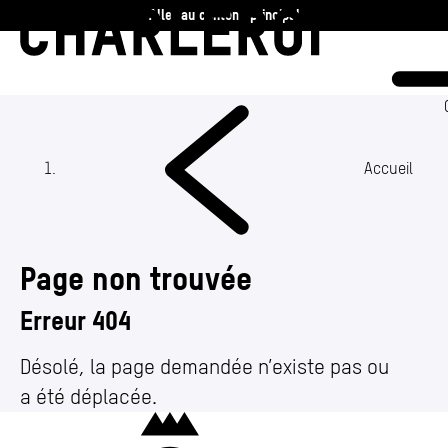
Aller au contenu principal
Charleroi
Vie communale
Vivre
Accueil
Travailler
Page non trouvée
Découvrir
Erreur 404
360 ans
Désolé, la page demandée n’existe pas ou
a été déplacée.
Actualités
Charleroi
Agenda
(Section actuelle)