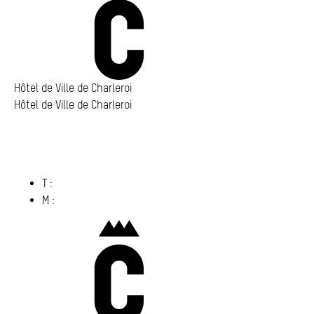
Annuaire
Media center
Mes démarches
Hôtel de Ville de Charleroi
Hôtel de Ville de Charleroi
Hôtel de Ville de Charleroi
Place Vauban 14 – 15
6000 Charleroi
(s’ouvre dans un nouvel onglet)
T :
071 86 00 00
M :
info@​charleroi.​be
Charleroi