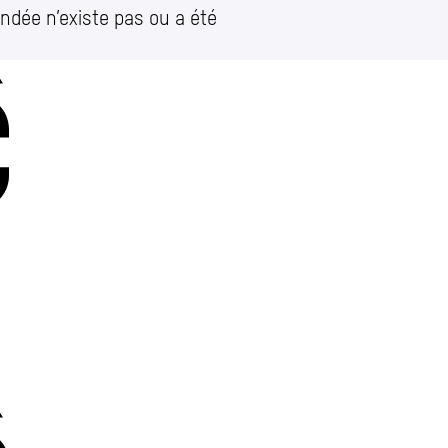
ndée n’existe pas ou a été
Charleroi
Place Vauban 14 – 15
let)
e
Charleroi