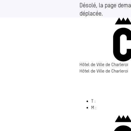
Désolé, la page dema
déplacée.
Hôtel de Ville de Charleroi
Hôtel de Ville de Charleroi
Hôtel de Ville de Charleroi
6000 Charleroi
(s’ouvre dans un nouvel ong
T :
071 86 00 00
M :
info@​charleroi.​b