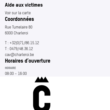
Annuaire
(Section actuelle)
Aide aux victimes
Media center
Voir sur la carte
Coordonnées
Mes démarches
Rue Tumelaire 80
6000 Charleroi
T :
+32(0)71/86.15.12
T :
0479/48.36.12
cav@​charleroi.​be
Horaires d’ouverture
HORAIRE
08:00
–
16:00
Charleroi