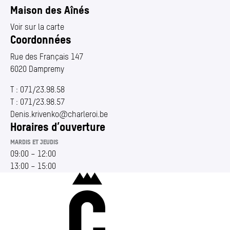
Annuaire
(Section actuelle)
Maison des Aînés
Media center
Voir sur la carte
Coordonnées
Mes démarches
Rue des Français 147
6020 Dampremy
T :
071/23.98.58
T :
071/23.98.57
Denis.​krivenko@​charleroi.​be
Horaires d’ouverture
MARDIS ET JEUDIS
09:00
–
12:00
13:00
–
15:00
Charleroi